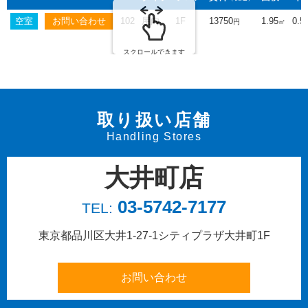
空室
102
屋内
1F
13750
1.95
0.5
円
㎡
スクロールできます
取り扱い店舗
Handling Stores
大井町店
03-5742-7177
TEL:
東京都品川区大井1-27-1
シティプラザ大井町1F