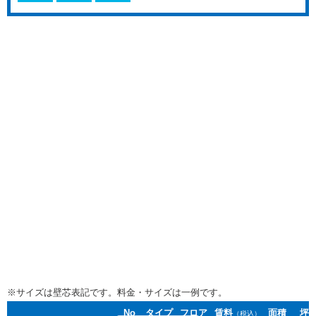
※サイズは壁芯表記です。料金・サイズは一例です。
No
タイプ
フロア
賃料
面積
坪
（税込）