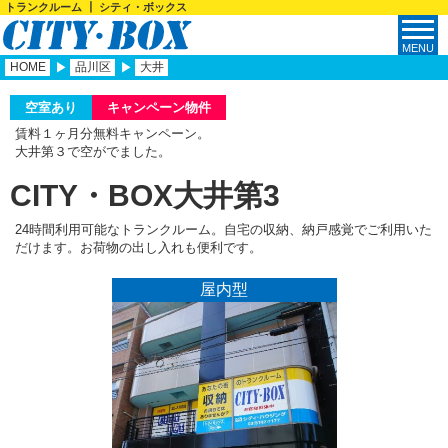
トランクルーム ┃ シティ・ボックス
HOME
品川区
大井
空室あり
キャンペーン物件
賃料１ヶ月分無料キャンペーン。
大井第３で空がでました。
CITY・BOX大井第3
24時間利用可能なトランクルーム。自宅の収納、納戸感覚でご利用いた
だけます。お荷物の出し入れも便利です。
屋内型