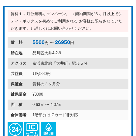
賃料１ヶ月分無料キャンペーン。 （契約期間が６ヶ月以上でシ
ティ・ボックスを初めてご利用される お客様に限らさせていた
だきます。）詳しくはお問い合わせください。
5500
26950
賃 料
円 〜
円
所在地
品川区大井4-2-9
アクセス
京浜東北線「大井町」駅歩５分
共益費
月額330円
保証金
賃料の３ヶ月分
鍵保証金
¥3000
面 積
0.63㎡ 〜 4.07㎡
全体備考
1階部分はICカード非対応