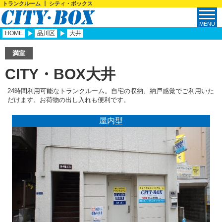
トランクルーム ┃ シティ・ボックス
HOME
品川区
大井
満室
CITY・BOX大井
24時間利用可能なトランクルーム。自宅の収納、納戸感覚でご利用いた
だけます。お荷物の出し入れも便利です。
屋内型