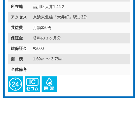
所在地
品川区大井1-44-2
アクセス
京浜東北線「大井町」駅歩3分
共益費
月額330円
保証金
賃料の３ヶ月分
鍵保証金
¥3000
面 積
1.69㎡ 〜 3.78㎡
全体備考