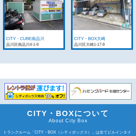
CITY・CUBE南品川
CITY・BOX大崎
品川区南品川4-1-9
品川区大崎1-17-8
CITY・BOXについて
About City Box
トランクルーム「CITY・BOX（シティボックス）」は全てビルインタイ