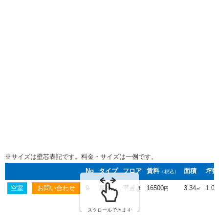
※サイズは壁芯表記です。料金・サイズは一例です。
No
タイプ
フロア
賃料
面積
坪数
（税込）
空室
9
屋外
平置き
16500
3.34
1.01
円
㎡
スクロールできます