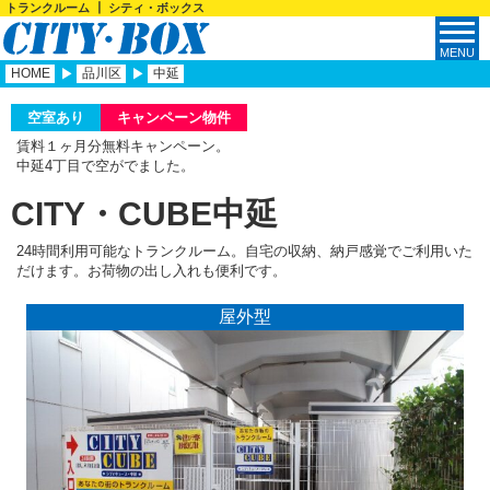
トランクルーム ┃ シティ・ボックス
HOME
品川区
中延
空室あり
キャンペーン物件
賃料１ヶ月分無料キャンペーン。
中延4丁目で空がでました。
CITY・CUBE中延
24時間利用可能なトランクルーム。自宅の収納、納戸感覚でご利用いた
だけます。お荷物の出し入れも便利です。
屋外型