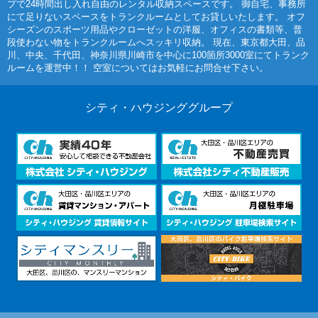
プで24時間出し入れ自由のレンタル収納スペースです。 御自宅、事務所
にて足りないスペースをトランクルームとしてお貸しいたします。 オフ
シーズンのスポーツ用品やクローゼットの洋服、オフィスの書類等、普
段使わない物をトランクルームへスッキリ収納。 現在、東京都大田、品
川、中央、千代田、神奈川県川崎市を中心に100箇所3000室にてトランク
ルームを運営中！！ 空室についてはお気軽にお問合せ下さい。
シティ・ハウジンググループ