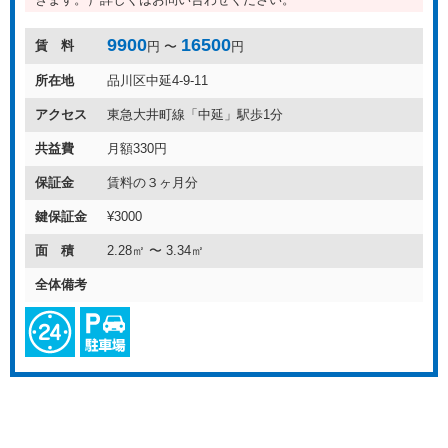
9900
16500
賃 料
円 〜
円
所在地
品川区中延4-9-11
アクセス
東急大井町線「中延」駅歩1分
共益費
月額330円
保証金
賃料の３ヶ月分
鍵保証金
¥3000
面 積
2.28㎡ 〜 3.34㎡
全体備考