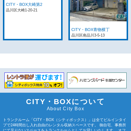
CITY・BOX大崎第2
品川区大崎1-20-21
CITY・BOX青物横丁
品川区南品川3-5-13
CITY・BOXについて
About City Box
トランクルーム「CITY・BOX（シティボックス）」は全てビルインタイ
プで24時間出し入れ自由のレンタル収納スペースです。 御自宅、事務所
にて足りないスペースをトランクルームとしてお貸しいたします。 オフ