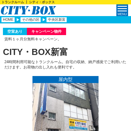
トランクルーム ┃ シティ・ボックス
HOME
その他の区
中央区新富
空室あり
キャンペーン物件
賃料１ヶ月分無料キャンペーン。
CITY・BOX新富
24時間利用可能なトランクルーム。自宅の収納、納戸感覚でご利用いた
だけます。お荷物の出し入れも便利です。
屋内型