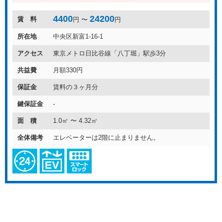
4400
24200
賃 料
円 〜
円
所在地
中央区新富1-16-1
アクセス
東京メトロ日比谷線「八丁堀」駅歩3分
共益費
月額330円
保証金
賃料の３ヶ月分
鍵保証金
-
面 積
1.0㎡ 〜 4.32㎡
全体備考
エレベーターは2階に止まりません。