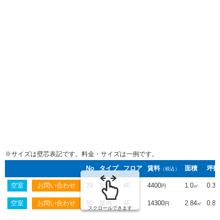
※サイズは壁芯表記です。料金・サイズは一例です。
No
タイプ
フロア
賃料
面積
坪数
（税込）
空室
29
屋内
4F
4400
1.0
0.3
円
㎡
空室
50
屋内
4F
14300
2.84
0.86
円
㎡
スクロールできます