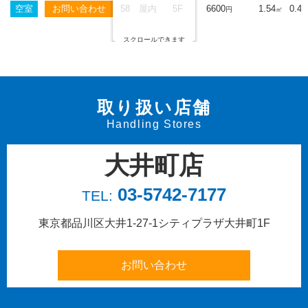
空室
58
屋内
5F
6600
1.54
0.47
円
㎡
スクロールできます
取り扱い店舗
Handling Stores
大井町店
03-5742-7177
TEL:
東京都品川区大井1-27-1
シティプラザ大井町1F