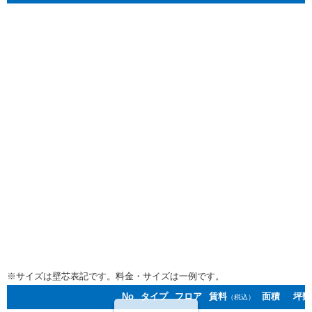
※サイズは壁芯表記です。料金・サイズは一例です。
No
タイプ
フロア
賃料
面積
坪数
（税込）