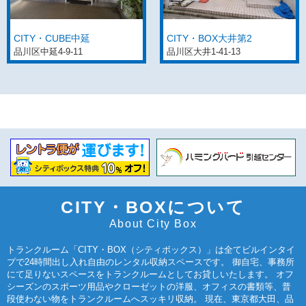
CITY・CUBE中延
CITY・BOX大井第2
品川区中延4-9-11
品川区大井1-41-13
CITY・BOXについて
About City Box
トランクルーム「CITY・BOX（シティボックス）」は全てビルインタイ
プで24時間出し入れ自由のレンタル収納スペースです。 御自宅、事務所
にて足りないスペースをトランクルームとしてお貸しいたします。 オフ
シーズンのスポーツ用品やクローゼットの洋服、オフィスの書類等、普
段使わない物をトランクルームへスッキリ収納。 現在、東京都大田、品