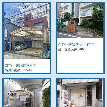
CITY・BOX西大井4丁目
品川区西大井4-10-4
CITY・BOX青物横丁
品川区南品川3-5-13