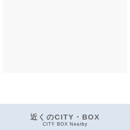
近くのCITY・BOX
CITY BOX Nearby