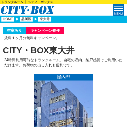
トランクルーム ┃ シティ・ボックス
HOME
品川区
東大井
空室あり
キャンペーン物件
賃料１ヶ月分無料キャンペーン。
CITY・BOX東大井
24時間利用可能なトランクルーム。自宅の収納、納戸感覚でご利用いた
だけます。お荷物の出し入れも便利です。
屋内型