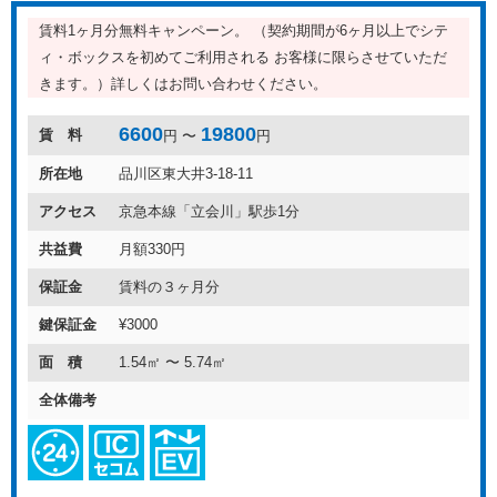
賃料1ヶ月分無料キャンペーン。 （契約期間が6ヶ月以上でシテ
ィ・ボックスを初めてご利用される お客様に限らさせていただ
きます。）詳しくはお問い合わせください。
6600
19800
賃 料
円 〜
円
所在地
品川区東大井3-18-11
アクセス
京急本線「立会川」駅歩1分
共益費
月額330円
保証金
賃料の３ヶ月分
鍵保証金
¥3000
面 積
1.54㎡ 〜 5.74㎡
全体備考