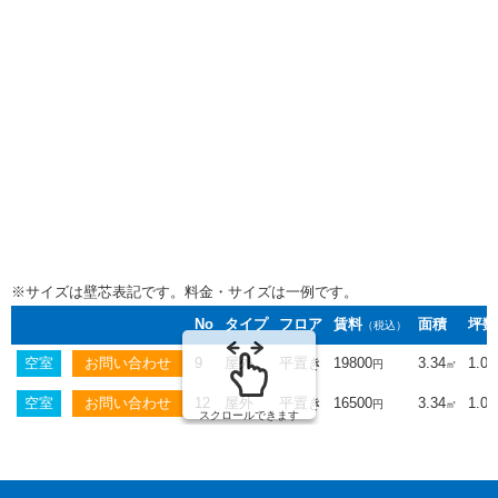
※サイズは壁芯表記です。料金・サイズは一例です。
No
タイプ
フロア
賃料
面積
坪数
（税込）
空室
9
屋外
平置き
19800
3.34
1.01
円
㎡
空室
12
屋外
平置き
16500
3.34
1.01
円
㎡
スクロールできます