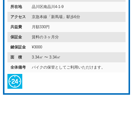
所在地
品川区南品川4-1-9
アクセス
京急本線「新馬場」駅歩6分
共益費
月額330円
保証金
賃料の３ヶ月分
鍵保証金
¥3000
面 積
3.34㎡ 〜 3.34㎡
全体備考
バイクの保管としてご利用いただけます。