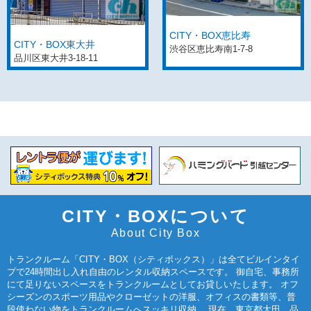
CITY・BOX恵比寿
CITY・BOX東大井
渋谷区恵比寿南1-7-8
品川区東大井3-18-11
CITY・BOXについて
About City Box
トランクルーム「CITY・BOX（シティボックス）」は全てビルインタイ
プで24時間出し入れ自由のレンタル収納スペースです。 御自宅、事務所
にて足りないスペースをトランクルームとしてお貸しいたします。 オフ
シーズンのスポーツ用品やクローゼットの洋服、オフィスの書類等、普
段使わない物をトランクルームへスッキリ収納。 現在、東京都大田、品