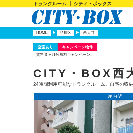
トランクルーム ┃ シティ・ボックス
HOME
品川区
西大井
空室あり
キャンペーン物件
賃料３ヶ月分無料キャンペーン。
CITY・BOX
24時間利用可能なトランクルーム。自宅の収
屋内型