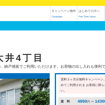
キャンペーン物件
はじめての方へ
Campaign
First Time Users
西大井4丁目
納、納戸感覚でご利用いただけます。お荷物の出し入れも便利
賃料３ヶ月分無料キャンペーン
めてご利用される お客様に限
い。
4950
1430
賃 料
円 〜