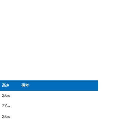
高さ
備考
2.0
m
2.0
m
2.0
m