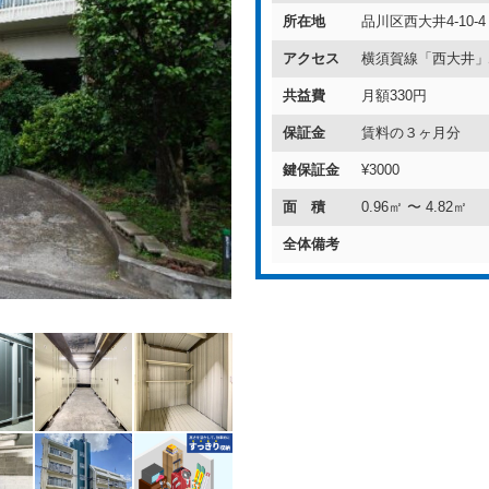
所在地
品川区西大井4-10-4
アクセス
横須賀線「西大井」
共益費
月額330円
保証金
賃料の３ヶ月分
鍵保証金
¥3000
面 積
0.96㎡ 〜 4.82㎡
全体備考