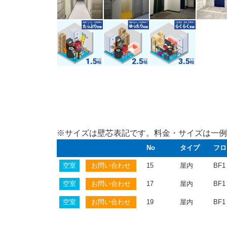
※サイズは壁芯表記です。料金・サイズは一例
No
タイプ
フロ
空室
15
屋内
BF1
空室
17
屋内
BF1
空室
19
屋内
BF1