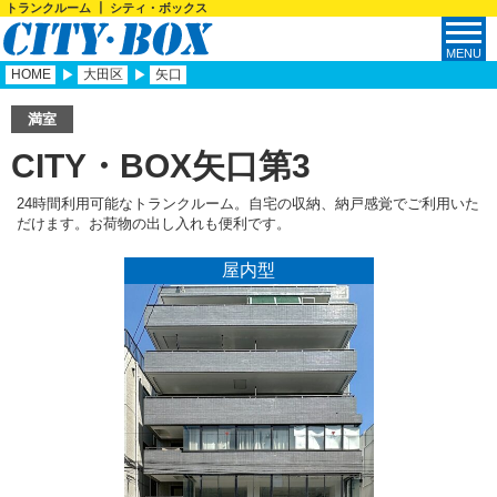
トランクルーム ┃ シティ・ボックス
HOME
大田区
矢口
満室
CITY・BOX矢口第3
24時間利用可能なトランクルーム。自宅の収納、納戸感覚でご利用いた
だけます。お荷物の出し入れも便利です。
屋内型