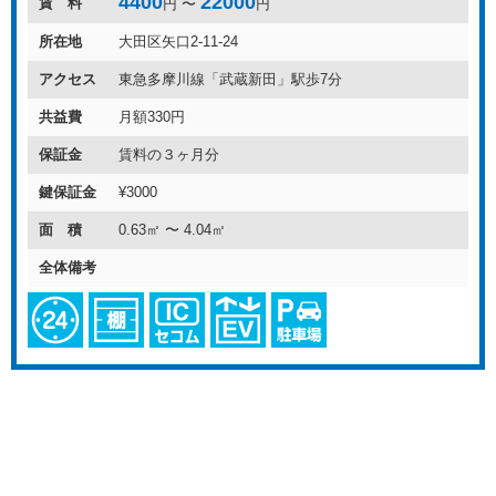
4400
22000
賃 料
円 〜
円
所在地
大田区矢口2-11-24
アクセス
東急多摩川線「武蔵新田」駅歩7分
共益費
月額330円
保証金
賃料の３ヶ月分
鍵保証金
¥3000
面 積
0.63㎡ 〜 4.04㎡
全体備考