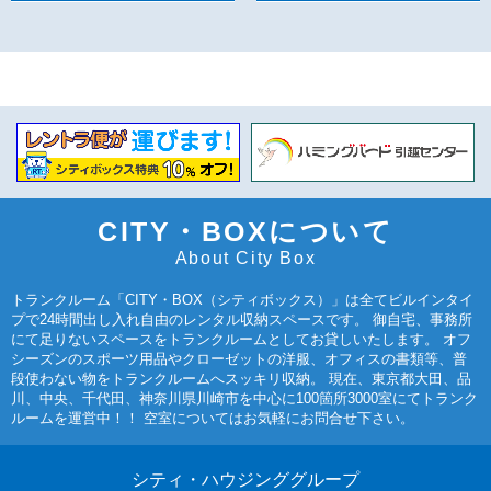
CITY・BOXについて
About City Box
トランクルーム「CITY・BOX（シティボックス）」は全てビルインタイ
プで24時間出し入れ自由のレンタル収納スペースです。 御自宅、事務所
にて足りないスペースをトランクルームとしてお貸しいたします。 オフ
シーズンのスポーツ用品やクローゼットの洋服、オフィスの書類等、普
段使わない物をトランクルームへスッキリ収納。 現在、東京都大田、品
川、中央、千代田、神奈川県川崎市を中心に100箇所3000室にてトランク
ルームを運営中！！ 空室についてはお気軽にお問合せ下さい。
シティ・ハウジンググループ