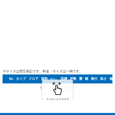
※サイズは壁芯表記です。料金・サイズは一例です。
No
タイプ
フロア
賃料
面積
坪数
畳
幅
奥行
高さ
備
（税込）
スクロールできます