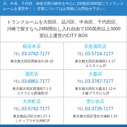
川、中央、千代田、神奈川県川崎市を中心に100箇所3000室にてトランク
ルームを運営中！！ 空室についてはお気軽にお問合せ下さい。
トランクルームを大田区、品川区、中央区、千代田区、
川崎で探すなら24時間出し入れ自由で100箇所以上3000
室以上運営のCITY BOX
糀谷本店
京急蒲田店
03-3742-7177
03-5714-7177
TEL.
TEL.
東京都大田区西糀谷4-28-18
東京都大田区南蒲田1-1-17
エスタイム1F
蒲田店
大森店
03-6861-7177
03-3767-7177
TEL.
TEL.
東京都大田区西蒲田7-1-3
東京都大田区大森北1-12-4
ステラビル西蒲田1F
大森プラザビル2F
大井町店
雪が谷店
03-5742-7177
03-3729-7177
TEL.
TEL.
東京都品川区大井1-27-1
東京都大田区雪谷大塚町1-15
シティプラザ大井町1F