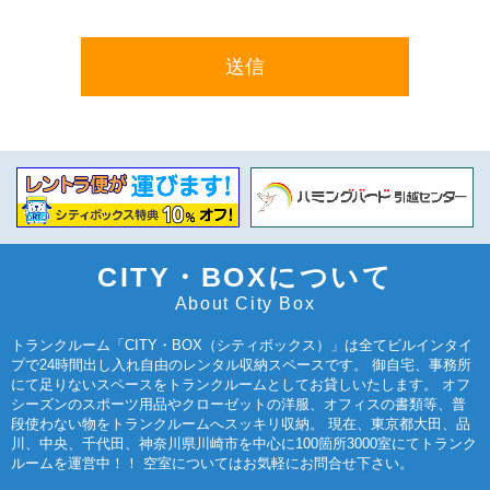
CITY・BOXについて
About City Box
トランクルーム「CITY・BOX（シティボックス）」は全てビルインタイ
プで24時間出し入れ自由のレンタル収納スペースです。 御自宅、事務所
にて足りないスペースをトランクルームとしてお貸しいたします。 オフ
シーズンのスポーツ用品やクローゼットの洋服、オフィスの書類等、普
段使わない物をトランクルームへスッキリ収納。 現在、東京都大田、品
川、中央、千代田、神奈川県川崎市を中心に100箇所3000室にてトランク
ルームを運営中！！ 空室についてはお気軽にお問合せ下さい。