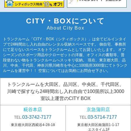
CITY・BOXについて
About City Box
トランクルーム「CITY・BOX（シティボックス）」は全てビルインタイ
プで24時間出し入れ自由のレンタル収納スペースです。 御自宅、事務所
にて足りないスペースをトランクルームとしてお貸しいたします。 オフ
シーズンのスポーツ用品やクローゼットの洋服、オフィスの書類等、普
段使わない物をトランクルームへスッキリ収納。 現在、東京都大田、品
川、中央、千代田、神奈川県川崎市を中心に100箇所3000室にてトランク
ルームを運営中！！ 空室についてはお気軽にお問合せ下さい。
トランクルームを大田区、品川区、中央区、千代田区、
川崎で探すなら24時間出し入れ自由で100箇所以上3000
室以上運営のCITY BOX
糀谷本店
京急蒲田店
03-3742-7177
03-5714-7177
TEL.
TEL.
東京都大田区西糀谷4-28-18
東京都大田区南蒲田1-1-17
エスタイム1F