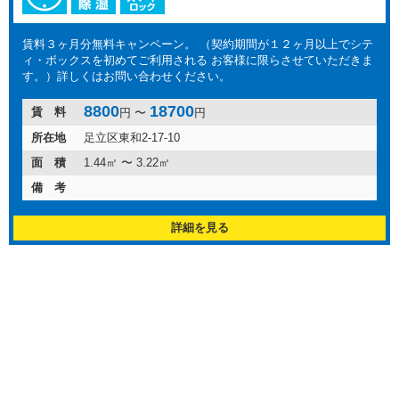
賃料３ヶ月分無料キャンペーン。 （契約期間が１２ヶ月以上でシテ
ィ・ボックスを初めてご利用される お客様に限らさせていただきま
す。）詳しくはお問い合わせください。
8800
18700
賃 料
円 〜
円
所在地
足立区東和2-17-10
面 積
1.44㎡ 〜 3.22㎡
備 考
詳細を見る