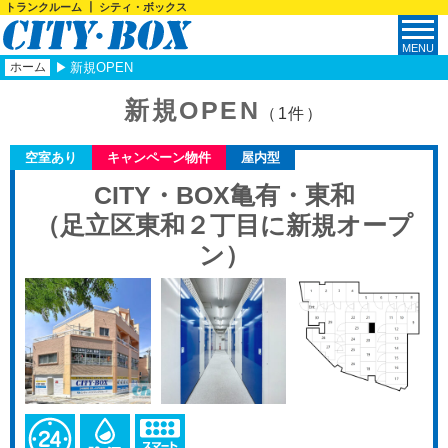
トランクルーム ┃ シティ・ボックス
ホーム
新規OPEN
新規OPEN
（1件）
空室あり
キャンペーン物件
屋内型
CITY・BOX亀有・東和
（足立区東和２丁目に新規オープ
ン）