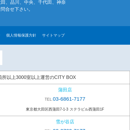
大田、品川、中央、千代田、神奈
お問合せ下さい。
せ
個人情報保護方針
サイトマップ
上3000室以上運営のCITY BOX
蒲田店
03-6861-7177
TEL.
東京都大田区西蒲田7-1-3
ステラビル西蒲田1F
雪が谷店