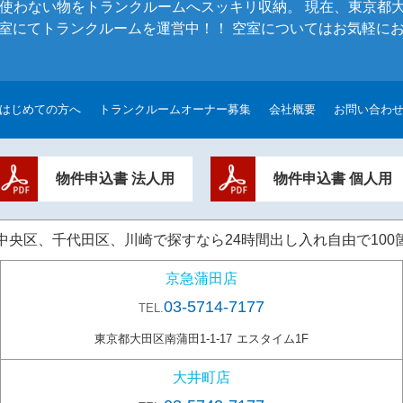
使わない物をトランクルームへスッキリ収納。 現在、東京都
00室にてトランクルームを運営中！！ 空室についてはお気軽に
はじめての方へ
トランクルームオーナー募集
会社概要
お問い合わ
物件申込書 法人用
物件申込書 個人用
区、千代田区、川崎で探すなら24時間出し入れ自由で100箇所以
京急蒲田店
03-5714-7177
TEL.
東京都大田区南蒲田1-1-17
エスタイム1F
大井町店