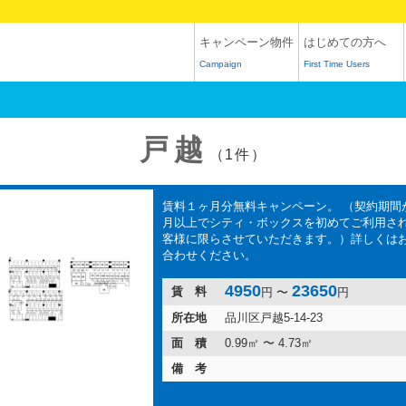
キャンペーン物件
はじめての方へ
Campaign
First Time Users
戸越
（1件）
賃料１ヶ月分無料キャンペーン。 （契約期間
月以上でシティ・ボックスを初めてご利用され
客様に限らさせていただきます。）詳しくは
合わせください。
4950
23650
賃 料
円 〜
円
所在地
品川区戸越5-14-23
面 積
0.99㎡ 〜 4.73㎡
備 考