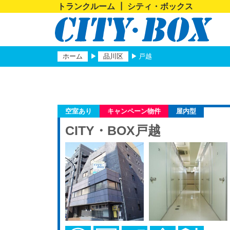
トランクルーム ┃ シティ・ボックス
ホーム
品川区
戸越
空室あり
キャンペーン物件
屋内型
CITY・BOX戸越