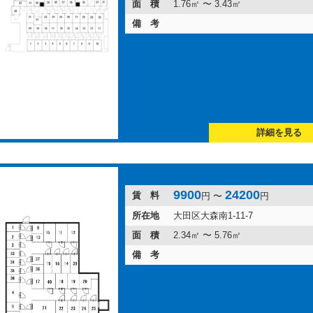
面 積
1.76㎡ 〜 3.43㎡
備 考
詳細を見る
9900
24200
賃 料
円 〜
円
所在地
大田区大森南1-11-7
面 積
2.34㎡ 〜 5.76㎡
備 考