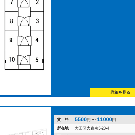
詳細を見る
5500
11000
賃 料
円 〜
円
所在地
大田区大森南3-23-4