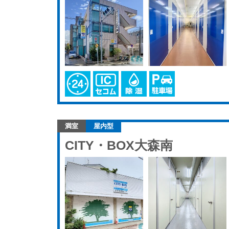
満室
屋内型
CITY・BOX大森南