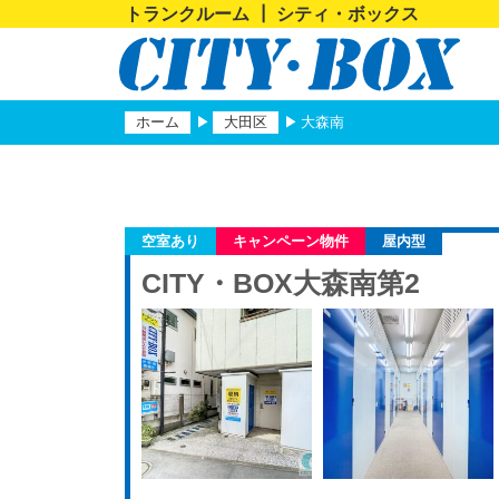
トランクルーム ┃ シティ・ボックス
ホーム
大田区
大森南
空室あり
キャンペーン物件
屋内型
CITY・BOX大森南第2