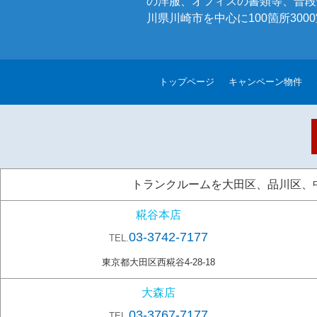
の洋服、オフィスの書類等、普段
川県川崎市を中心に100箇所30
トップページ
キャンペーン物件
トランクルームを大田区、品川区、中央
糀谷本店
03-3742-7177
TEL.
東京都大田区西糀谷4-28-18
大森店
03-3767-7177
TEL.