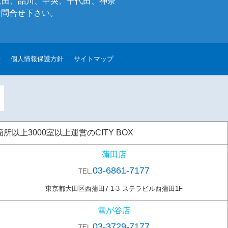
大田、品川、中央、千代田、神奈
お問合せ下さい。
せ
個人情報保護方針
サイトマップ
上3000室以上運営のCITY BOX
蒲田店
03-6861-7177
TEL.
東京都大田区西蒲田7-1-3
ステラビル西蒲田1F
雪が谷店
03-3729-7177
TEL.