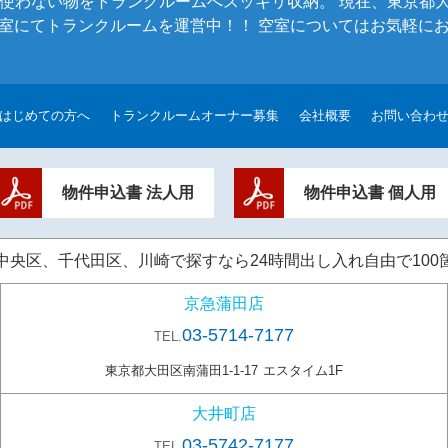
使わない物をトランクルームへスッキリ収納。 現在、東京都
00室にてトランクルームを運営中！！ 空室についてはお気軽に
はじめての方へ
トランクルームオーナー募集
会社概要
お問い合わ
物件申込書 法人用
物件申込書 個人用
区、千代田区、川崎で探すなら24時間出し入れ自由で100箇所以
京急蒲田店
03-5714-7177
TEL.
東京都大田区南蒲田1-1-17
エスタイム1F
大井町店
03-5742-7177
TEL.