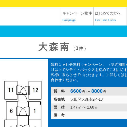
キャンペーン物件
はじめての方へ
Campaign
First Time Users
大森南
（3件）
賃料１ヶ月分無料キャンペーン。 （契約期間
月以上でシティ・ボックスを初めてご利用され
客様に限らさせていただきます。）詳しくは
合わせください。
6600
8800
賃 料
円 〜
円
所在地
大田区大森南2-4-13
面 積
1.47㎡ 〜 1.68㎡
備 考