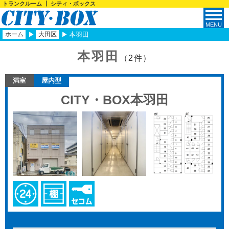
トランクルーム ┃ シティ・ボックス
ホーム
大田区
本羽田
本羽田
（2件）
満室
屋内型
CITY・BOX本羽田