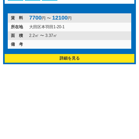
7700
12100
賃 料
円 〜
円
所在地
大田区本羽田1-20-1
面 積
2.2㎡ 〜 3.37㎡
備 考
詳細を見る