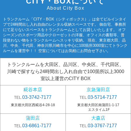
CITY・BOXについて
About City Box
トランクルーム「CITY・BOX（シティボックス）」は全てビルインタイ
プで24時間出し入れ自由のレンタル収納スペースです。 御自宅、事務所
にて足りないスペースをトランクルームとしてお貸しいたします。 オフ
シーズンのスポーツ用品やクローゼットの洋服、オフィスの書類等、普
段使わない物をトランクルームへスッキリ収納。 現在、東京都大田、品
川、中央、千代田、神奈川県川崎市を中心に100箇所3000室にてトランク
ルームを運営中！！ 空室についてはお気軽にお問合せ下さい。
トランクルームを大田区、品川区、中央区、千代田区、
川崎で探すなら24時間出し入れ自由で100箇所以上3000
室以上運営のCITY BOX
糀谷本店
京急蒲田店
03-3742-7177
03-5714-7177
TEL.
TEL.
東京都大田区西糀谷4-28-18
東京都大田区南蒲田1-1-17
エスタイム1F
蒲田店
大森店
03-6861-7177
03-3767-7177
TEL.
TEL.