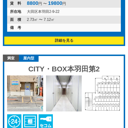
8800
19800
賃 料
円 〜
円
所在地
大田区本羽田2-9-22
面 積
2.73㎡ 〜 7.12㎡
備 考
詳細を見る
満室
屋内型
CITY・BOX本羽田第2