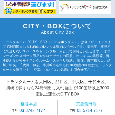
CITY・BOXについて
About City Box
トランクルーム「CITY・BOX（シティボックス）」は全てビルインタイ
プで24時間出し入れ自由のレンタル収納スペースです。 御自宅、事務所
にて足りないスペースをトランクルームとしてお貸しいたします。 オフ
シーズンのスポーツ用品やクローゼットの洋服、オフィスの書類等、普
段使わない物をトランクルームへスッキリ収納。 現在、東京都大田、品
川、中央、千代田、神奈川県川崎市を中心に100箇所3000室にてトランク
ルームを運営中！！ 空室についてはお気軽にお問合せ下さい。
トランクルームを大田区、品川区、中央区、千代田区、
川崎で探すなら24時間出し入れ自由で100箇所以上3000
室以上運営のCITY BOX
糀谷本店
京急蒲田店
03-3742-7177
03-5714-7177
TEL.
TEL.